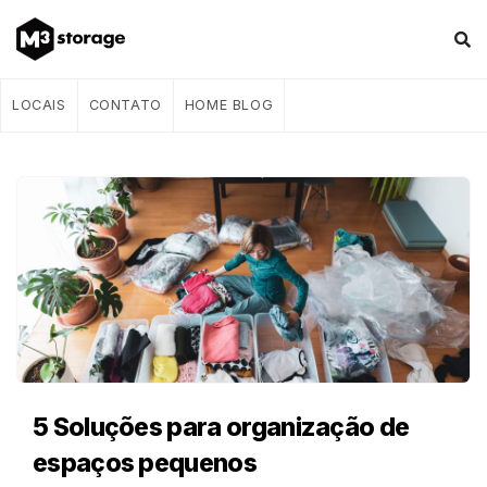
LOCAIS
CONTATO
HOME BLOG
M
3
s
t
o
r
a
5 Soluções para organização de
g
espaços pequenos
e