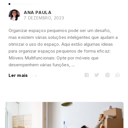
-
B
ANA PAULA
l
7 DEZEMBRO, 2023
o
Organizar espaços pequenos pode ser um desafio,
g
mas existem várias soluções inteligentes que ajudam a
A
otimizar o uso do espaço. Aqui estão algumas ideias
r
para organizar espaços pequenos de forma eficaz:
t
Móveis Multifuncionais: Opte por móveis que
i
desempenhem várias funções, …
c
Ler mais
l
e
s
.