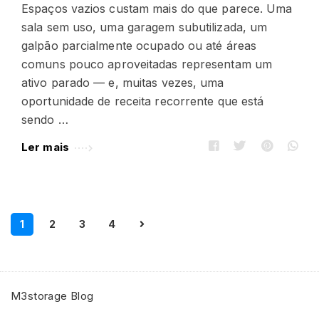
Espaços vazios custam mais do que parece. Uma
sala sem uso, uma garagem subutilizada, um
galpão parcialmente ocupado ou até áreas
comuns pouco aproveitadas representam um
ativo parado — e, muitas vezes, uma
oportunidade de receita recorrente que está
sendo …
Ler mais
1
2
3
4
N
a
v
e
M3storage Blog
g