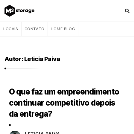
M
LOCAIS
CONTATO
HOME BLOG
3
s
t
Autor:
Leticia Paiva
o
r
a
g
O que faz um empreendimento
e
M
continuar competitivo depois
–
3
B
da entrega?
s
l
t
o
o
LETICIA PAIVA