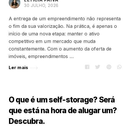
g
r
30 JULHO, 2026
a
A entrega de um empreendimento não representa
g
o fim da sua valorização. Na prática, é apenas o
e
início de uma nova etapa: manter o ativo
-
competitivo em um mercado que muda
B
constantemente. Com o aumento da oferta de
l
imóveis, empreendimentos …
o
Ler mais
g
A
r
t
O que é um self-storage? Será
i
que está na hora de alugar um?
c
l
Descubra.
e